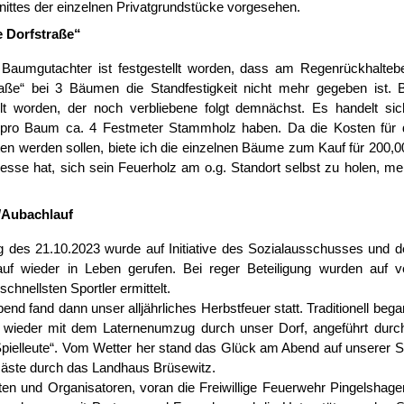
ittes der einzelnen Privatgrundstücke vorgesehen.
 Dorfstraße“
 Baumgutachter ist festgestellt worden, dass am Regenrückhalteb
raße“ bei 3 Bäumen die Standfestigkeit nicht mehr gegeben ist. 
lt worden, der noch verbliebene folgt demnächst. Es handelt sic
 pro Baum ca. 4 Festmeter Stammholz haben.
Da die Kosten für 
lten werden sollen, biete ich die einzelnen Bäume zum Kauf für 200,
esse hat, sich sein Feuerholz am o.g. Standort selbst zu holen, mel
/Aubachlauf
 des 21.10.2023 wurde auf Initiative des Sozialausschusses und 
auf wieder in Leben gerufen.
Bei reger Beteiligung wurden auf v
schnellsten Sportler ermittelt.
nd fand dann unser alljährliches Herbstfeuer statt. Traditionell beg
 wieder mit dem Laternenumzug durch unser Dorf, angeführt durch
pielleute“. Vom Wetter her stand das Glück am Abend auf unserer Se
äste durch das Landhaus Brüsewitz.
gten und Organisatoren, voran die Freiwillige Feuerwehr Pingelshage