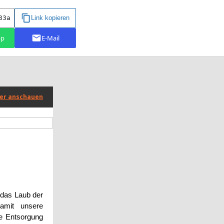
er anschauen
 das Laub der
damit unsere
ie Entsorgung