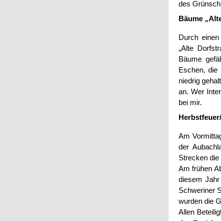
des Grünschn
Bäume „Alte
Durch einen
„Alte Dorfst
Bäume gefäl
Eschen, die
niedrig geha
an.
Wer Inter
bei mir.
Herbstfeuer
Am Vormittag
der Aubachl
Strecken die 
Am frühen Abe
diesem Jahr
Schweriner S
wurden die G
Allen Beteili