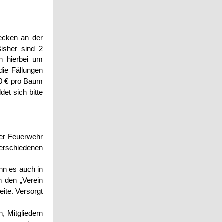
ecken an der
Bisher sind 2
h hierbei um
die Fällungen
00 € pro Baum
det sich bitte
der Feuerwehr
erschiedenen
ann es auch in
 den „Verein
ite. Versorgt
n, Mitgliedern