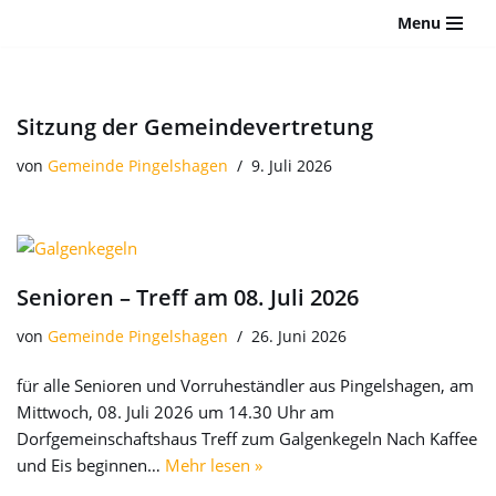
Bitte
Menu
beachten
Zum
Sie:
Inhalt
Diese
springen
Website
Sitzung der Gemeindevertretung
enthält
von
Gemeinde Pingelshagen
9. Juli 2026
ein
Barrierefreiheitssystem.
Senioren – Treff am 08. Juli 2026
von
Gemeinde Pingelshagen
26. Juni 2026
für alle Senioren und Vorruheständler aus Pingelshagen, am
Mittwoch, 08. Juli 2026 um 14.30 Uhr am
Dorfgemeinschaftshaus Treff zum Galgenkegeln Nach Kaffee
und Eis beginnen…
Mehr lesen »