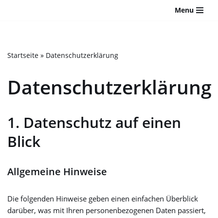
Bitte
Menu
beachten
Zum
Sie:
Inhalt
Diese
springen
Website
Startseite
»
Datenschutzerklärung
enthält
ein
Datenschutzerklärung
Barrierefreiheitssystem.
1. Datenschutz auf einen
Blick
Allgemeine Hinweise
Die folgenden Hinweise geben einen einfachen Überblick
darüber, was mit Ihren personenbezogenen Daten passiert,