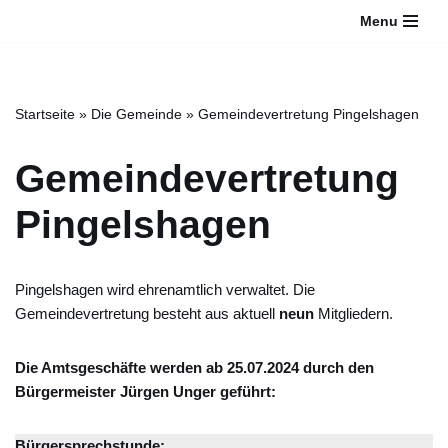
Bitte
Menu
beachten
Zum
Sie:
Inhalt
Diese
springen
Website
Startseite
»
Die Gemeinde
»
Gemeindevertretung Pingelshagen
enthält
ein
Gemeindevertretung
Barrierefreiheitssystem.
Pingelshagen
Pingelshagen wird ehrenamtlich verwaltet. Die
Gemeindevertretung besteht aus aktuell
neun
Mitgliedern.
Die Amtsgeschäfte werden ab 25.07.2024 durch den
Bürgermeister Jürgen Unger geführt:
Bürgersprechstunde: