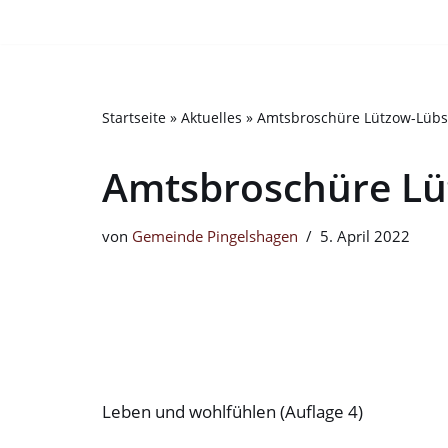
Bitte
beachten
Zum
Sie:
Inhalt
Diese
springen
Startseite
»
Aktuelles
»
Amtsbroschüre Lützow-Lübs
Website
enthält
Amtsbroschüre Lü
ein
Barrierefreiheitssystem.
Drücken
von
Gemeinde Pingelshagen
5. April 2022
Sie
Strg-
F11,
um
die
Website
Leben und wohlfühlen (Auflage 4)
an