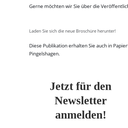
Sehbehinderte
Gerne möchten wir Sie über die Veröffentl
anzupassen,
die
einen
Laden Sie sich die neue Broschüre herunter!
Bildschirmleser
verwenden;
Diese Publikation erhalten Sie auch in Pa
Drücken
Pingelshagen.
Sie
Strg-
F10,
Jetzt für den
um
ein
Newsletter
Eingabehilfemenü
zu
anmelden!
öffnen.