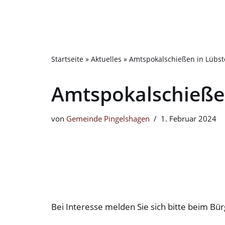
Bitte
beachten
Zum
Sie:
Inhalt
Diese
springen
Startseite
»
Aktuelles
»
Amtspokalschießen in Lübst
Website
enthält
Amtspokalschießen
ein
Barrierefreiheitssystem.
Drücken
von
Gemeinde Pingelshagen
1. Februar 2024
Sie
Strg-
F11,
um
die
Website
Bei Interesse melden Sie sich bitte beim Bü
an