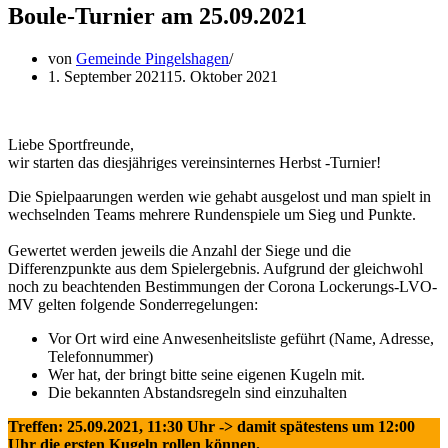
Boule-Turnier am 25.09.2021
von
Gemeinde Pingelshagen
1. September 2021
15. Oktober 2021
Liebe Sportfreunde,
wir starten das diesjähriges vereinsinternes Herbst -Turnier!
Die Spielpaarungen werden wie gehabt ausgelost und man spielt in
wechselnden Teams mehrere Rundenspiele um Sieg und Punkte.
Gewertet werden jeweils die Anzahl der Siege und die
Differenzpunkte aus dem Spielergebnis. Aufgrund der gleichwohl
noch zu beachtenden Bestimmungen der Corona Lockerungs-LVO-
MV gelten folgende Sonderregelungen:
Vor Ort wird eine Anwesenheitsliste geführt (Name, Adresse,
Telefonnummer)
Wer hat, der bringt bitte seine eigenen Kugeln mit.
Die bekannten Abstandsregeln sind einzuhalten
Treffen: 25.09.2021, 11:30 Uhr -> damit spätestens um 12:00
Uhr die ersten Kugeln rollen können.