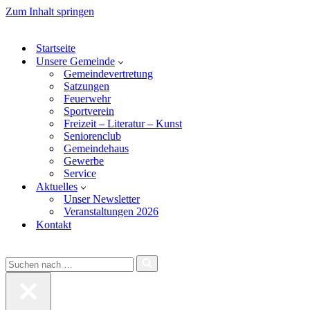
Bitte
Zum Inhalt springen
beachten
Sie:
Diese
Startseite
Website
Unsere Gemeinde
enthält
Gemeindevertretung
ein
Satzungen
Barrierefreiheitssystem.
Feuerwehr
Sportverein
Freizeit – Literatur – Kunst
Seniorenclub
Gemeindehaus
Gewerbe
Service
Aktuelles
Unser Newsletter
Veranstaltungen 2026
Kontakt
Suchen
nach …