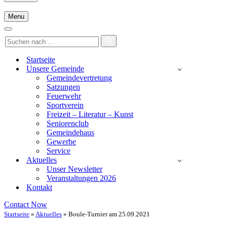
Menu
Navigationsmenü
Navigationsmenü
Suchen
nach …
Startseite
Unsere Gemeinde
Gemeindevertretung
Satzungen
Feuerwehr
Sportverein
Freizeit – Literatur – Kunst
Seniorenclub
Gemeindehaus
Gewerbe
Service
Aktuelles
Unser Newsletter
Veranstaltungen 2026
Kontakt
Contact Now
Startseite
»
Aktuelles
»
Boule-Turnier am 25.09.2021