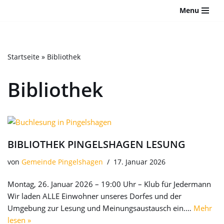
Bitte
Menu
beachten
Zum
Sie:
Inhalt
Diese
springen
Website
Startseite
»
Bibliothek
enthält
ein
Bibliothek
Barrierefreiheitssystem.
BIBLIOTHEK PINGELSHAGEN LESUNG
von
Gemeinde Pingelshagen
17. Januar 2026
Montag, 26. Januar 2026 – 19:00 Uhr – Klub für Jedermann
Wir laden ALLE Einwohner unseres Dorfes und der
Umgebung zur Lesung und Meinungsaustausch ein.…
Mehr
lesen »