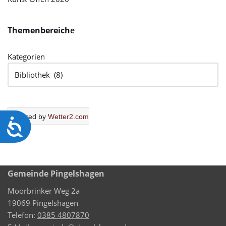
Themenbereich
e
Kategorien
Powered by
Wetter2.com
Barrierefreiheit
Gemeinde Pingelshagen
Moorbrinker Weg 2a
19069 Pingelshagen
Telefon:
0385 4807870