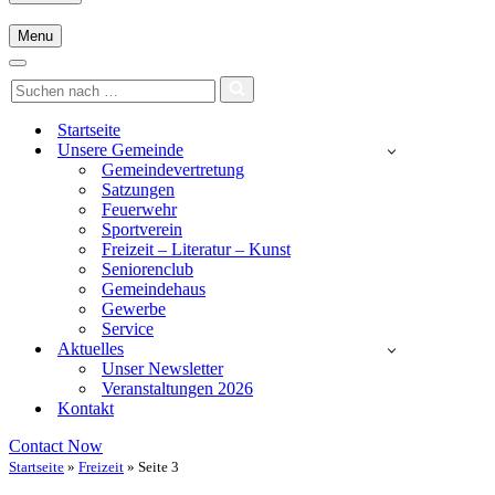
Menu
Navigationsmenü
Navigationsmenü
Suchen
nach …
Startseite
Unsere Gemeinde
Gemeindevertretung
Satzungen
Feuerwehr
Sportverein
Freizeit – Literatur – Kunst
Seniorenclub
Gemeindehaus
Gewerbe
Service
Aktuelles
Unser Newsletter
Veranstaltungen 2026
Kontakt
Contact Now
Startseite
»
Freizeit
»
Seite 3