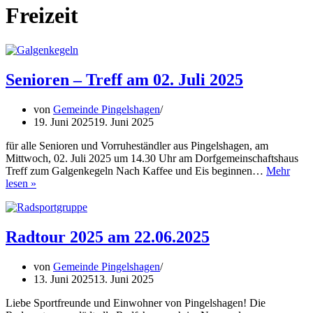
Freizeit
Senioren – Treff am 02. Juli 2025
von
Gemeinde Pingelshagen
19. Juni 2025
19. Juni 2025
für alle Senioren und Vorruheständler aus Pingelshagen, am
Mittwoch, 02. Juli 2025 um 14.30 Uhr am Dorfgemeinschaftshaus
Treff zum Galgenkegeln Nach Kaffee und Eis beginnen…
Mehr
Senioren
lesen »
–
Treff
am
02.
Radtour 2025 am 22.06.2025
Juli
2025
von
Gemeinde Pingelshagen
13. Juni 2025
13. Juni 2025
Liebe Sportfreunde und Einwohner von Pingelshagen! Die