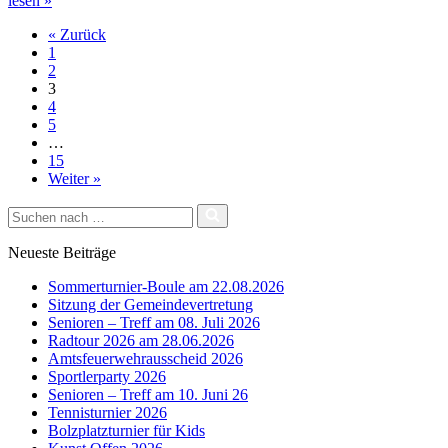
lesen »
Boule
« Zurück
1
2
3
4
5
…
15
Weiter »
Suchen
nach …
Neueste Beiträge
Sommerturnier-Boule am 22.08.2026
Sitzung der Gemeindevertretung
Senioren – Treff am 08. Juli 2026
Radtour 2026 am 28.06.2026
Amtsfeuerwehrausscheid 2026
Sportlerparty 2026
Senioren – Treff am 10. Juni 26
Tennisturnier 2026
Bolzplatzturnier für Kids