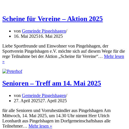
2025
Scheine für Vereine – Aktion 2025
von
Gemeinde Pingelshagen
16. Mai 2025
16. Mai 2025
Liebe Sportfreunde und Einwohner von Pingelshagen, der
Sportverein Pingelshagen e.V. möchte sich auf diesem Wege für die
rege Teilnahme bei der Aktion „Scheine für Vereine“…
Mehr lesen
Scheine
»
für
Vereine
–
Aktion
Senioren – Treff am 14. Mai 2025
2025
von
Gemeinde Pingelshagen
27. April 2025
27. April 2025
für alle Senioren und Vorruheständler aus Pingelshagen Am
Mittwoch, 14. Mai 2025, um 14.30 Uhr nimmt Herr Ulrich
Leonhardt aus Pingelshagen im Dorfgemeinschaftshaus alle
Senioren
Teilnehmer…
Mehr lesen »