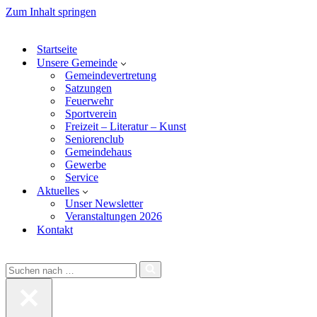
Bitte
Zum Inhalt springen
beachten
Sie:
Diese
Startseite
Website
Unsere Gemeinde
enthält
Gemeindevertretung
ein
Satzungen
Barrierefreiheitssystem.
Feuerwehr
Sportverein
Freizeit – Literatur – Kunst
Seniorenclub
Gemeindehaus
Gewerbe
Service
Aktuelles
Unser Newsletter
Veranstaltungen 2026
Kontakt
Suchen
nach …