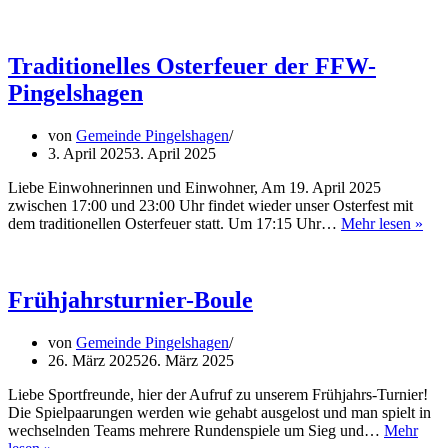
–
Treff
am
14.
Traditionelles Osterfeuer der FFW-
Mai
Pingelshagen
2025
von
Gemeinde Pingelshagen
3. April 2025
3. April 2025
Liebe Einwohnerinnen und Einwohner, Am 19. April 2025
zwischen 17:00 und 23:00 Uhr findet wieder unser Osterfest mit
Trad
dem traditionellen Osterfeuer statt. Um 17:15 Uhr…
Mehr lesen »
Ost
der
FF
Pin
Frühjahrsturnier-Boule
von
Gemeinde Pingelshagen
26. März 2025
26. März 2025
Liebe Sportfreunde, hier der Aufruf zu unserem Frühjahrs-Turnier!
Die Spielpaarungen werden wie gehabt ausgelost und man spielt in
wechselnden Teams mehrere Rundenspiele um Sieg und…
Mehr
Frühjahrsturnier-