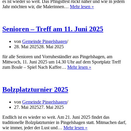
es ist wieder so weit. Das Pfingstfest rückt näher und wie in jedem
KunstOffen
Jahr möchten wir, die Malerinnen…
Mehr lesen »
2025
Senioren – Treff am 11. Juni 2025
von
Gemeinde Pingelshagen
28. Mai 2025
28. Mai 2025
für alle Senioren und Vorruheständler aus Pingelshagen, am
Mittwoch, 11. Juni 2025 um 14.30 Uhr auf dem Sportplatz Treff
Senioren
zum Boule – Spiel Nach Kaffee…
Mehr lesen »
–
Treff
am
11.
Bolzplatzturnier 2025
Juni
2025
von
Gemeinde Pingelshagen
27. Mai 2025
27. Mai 2025
Endlich ist es wieder so weit. Am 21. Juni 2025 findet das
traditionelle Bolzplatzturnier in Pingelshagen statt. Mitmachen darf,
Bolzplatzturnier
wie immer, jeder der Lust und…
Mehr lesen »