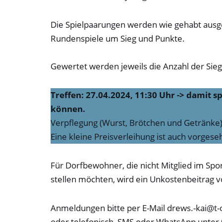
Sehbehinderte
anzupassen,
Die Spielpaarungen werden wie gehabt ausg
die
Rundenspiele um Sieg und Punkte.
einen
Bildschirmleser
Gewertet werden jeweils die Anzahl der Sie
verwenden;
Drücken
Treffen: 27.04.2024, 11:30 Uhr -> damit s
Sie
können.
Strg-
Verpflegung (Wurst, Brötchen und Getränke)
F10,
Eine kleine Preisverleihung ist auch vorgese
um
ein
Für Dorfbewohner, die nicht Mitglied im Spo
Eingabehilfemenü
stellen möchten, wird ein Unkostenbeitrag v
zu
öffnen.
Anmeldungen bitte per E-Mail drews.-kai@t-
oder telefonisch, SMS oder WhatsApp unte