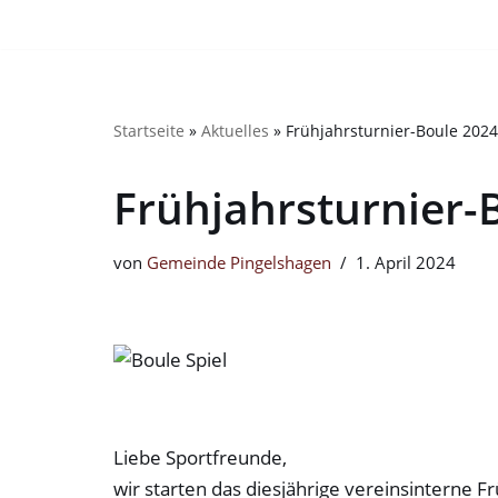
Bitte
beachten
Zum
Sie:
Inhalt
Diese
springen
Startseite
»
Aktuelles
»
Frühjahrsturnier-Boule 2024
Website
enthält
Frühjahrsturnier-
ein
Barrierefreiheitssystem.
Drücken
von
Gemeinde Pingelshagen
1. April 2024
Sie
Strg-
F11,
um
die
Website
Liebe Sportfreunde,
an
wir starten das diesjährige vereinsinterne F