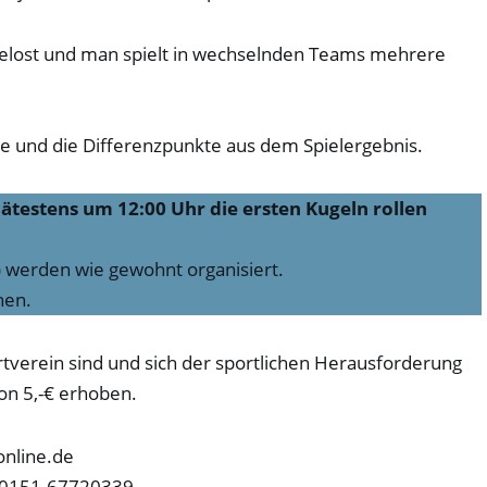
elost und man spielt in wechselnden Teams mehrere
ge und die Differenzpunkte aus dem Spielergebnis.
pätestens um 12:00 Uhr die ersten Kugeln rollen
 werden wie gewohnt organisiert.
hen.
rtverein sind und sich der sportlichen Herausforderung
on 5,-€ erhoben.
online.de
r 0151-67720339