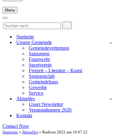
F10,
um
Menu
ein
Navigationsmenü
Eingabehilfemenü
Navigationsmenü
Suchen
zu
nach …
öffnen.
Startseite
Unsere Gemeinde
Gemeindevertretung
Satzungen
Feuerwehr
Sportverein
Freizeit – Literatur – Kunst
Seniorenclub
Gemeindehaus
Gewerbe
Service
Aktuelles
Unser Newsletter
Veranstaltungen 2026
Kontakt
Contact Now
Startseite
»
Aktuelles
»
Radtour 2022 am 10.07.22