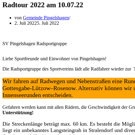
Radtour 2022 am 10.07.22
von
Gemeinde Pingelshagen
2. Juli 2022
5. Juli 2022
SV Pingelshagen Radsportgruppe
Liebe Sportfreunde und Einwohner von Pingelshagen!
Die Radsportgruppe des Sportvereins lädt alle Radfahrer wieder zur 
Wir fahren auf Radwegen und Nebenstraßen eine Ru
Gottesgabe-Lützow–Rosenow. Alternativ können wir u
Innenseerunden entscheiden.
Gefahren werden kann mit allen Rädern, die Geschwindigkeit der Gru
Unterstützung!
Die Streckenlänge beträgt max. 60 km. Es besteht die Mögl
liegt ein unbekanntes Langsteingrab in Stralendorf und div