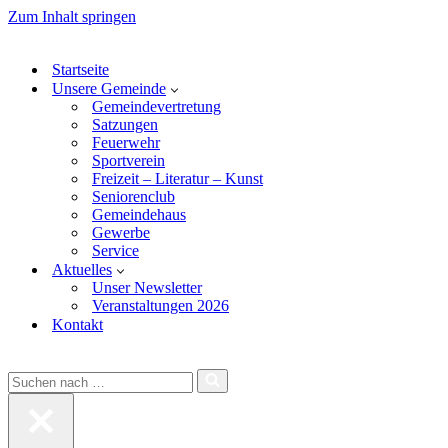
Bitte
Zum Inhalt springen
beachten
Sie:
Diese
Startseite
Website
Unsere Gemeinde
enthält
Gemeindevertretung
ein
Satzungen
Barrierefreiheitssystem.
Feuerwehr
Drücken
Sportverein
Sie
Freizeit – Literatur – Kunst
Strg-
Seniorenclub
F11,
Gemeindehaus
um
Gewerbe
die
Service
Website
Aktuelles
an
Unser Newsletter
Sehbehinderte
Veranstaltungen 2026
anzupassen,
Kontakt
die
einen
Bildschirmleser
Suchen
verwenden;
nach …
Drücken
Sie
Strg-