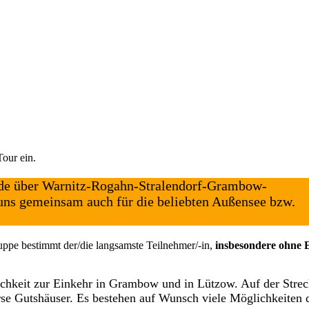
Tour ein.
nde über Warnitz-Rogahn-Stralendorf-Grambow-
ns gemeinsam auch für die beliebten Außensee bzw.
ppe bestimmt der/die langsamste Teilnehmer/-in,
insbesondere ohne 
ichkeit zur Einkehr in Grambow und in Lützow. Auf der Stre
erse Gutshäuser. Es bestehen auf Wunsch viele Möglichkeiten 