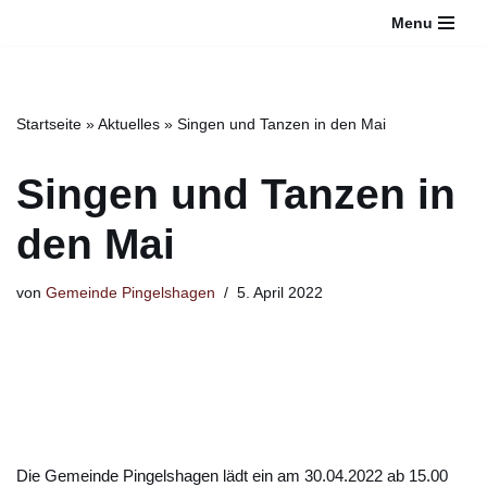
Bitte
Menu
beachten
Zum
Sie:
Inhalt
Diese
springen
Website
Startseite
»
Aktuelles
»
Singen und Tanzen in den Mai
enthält
ein
Singen und Tanzen in
Barrierefreiheitssystem.
den Mai
von
Gemeinde Pingelshagen
5. April 2022
Die Gemeinde Pingelshagen lädt ein am 30.04.2022 ab 15.00