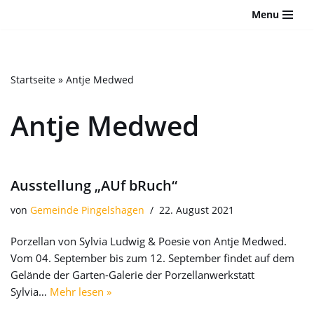
Bitte
Menu
beachten
Zum
Sie:
Inhalt
Diese
springen
Website
Startseite
»
Antje Medwed
enthält
ein
Antje Medwed
Barrierefreiheitssystem.
Ausstellung „AUf bRuch“
von
Gemeinde Pingelshagen
22. August 2021
Porzellan von Sylvia Ludwig & Poesie von Antje Medwed.
Vom 04. September bis zum 12. September findet auf dem
Gelände der Garten-Galerie der Porzellanwerkstatt
Sylvia…
Mehr lesen »