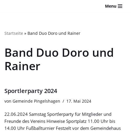
Bitte
Menu
beachten
Zum
Sie:
Inhalt
Diese
springen
Website
Startseite
»
Band Duo Doro und Rainer
enthält
ein
Band Duo Doro und
Barrierefreiheitssystem.
Rainer
Sportlerparty 2024
von
Gemeinde Pingelshagen
17. Mai 2024
22.06.2024 Samstag Sportlerparty für Mitglieder und
Freunde des Vereins Hinweise Sportplatz 11.00 Uhr bis
14.00 Uhr Fußballturnier Festzelt vor dem Gemeindehaus