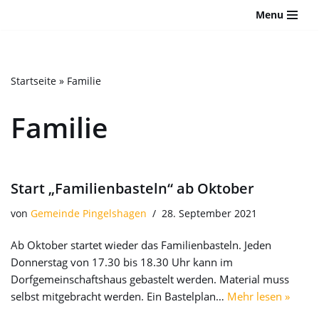
Bitte
Menu
beachten
Zum
Sie:
Inhalt
Diese
springen
Website
Startseite
»
Familie
enthält
ein
Familie
Barrierefreiheitssystem.
Start „Familienbasteln“ ab Oktober
von
Gemeinde Pingelshagen
28. September 2021
Ab Oktober startet wieder das Familienbasteln. Jeden
Donnerstag von 17.30 bis 18.30 Uhr kann im
Dorfgemeinschaftshaus gebastelt werden. Material muss
selbst mitgebracht werden. Ein Bastelplan…
Mehr lesen »