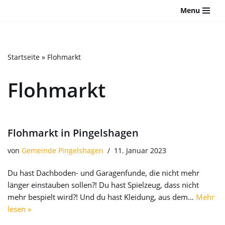
Bitte
Menu
beachten
Zum
Sie:
Inhalt
Diese
springen
Website
Startseite
»
Flohmarkt
enthält
ein
Flohmarkt
Barrierefreiheitssystem.
Flohmarkt in Pingelshagen
von
Gemeinde Pingelshagen
11. Januar 2023
Du hast Dachboden- und Garagenfunde, die nicht mehr
länger einstauben sollen?! Du hast Spielzeug, dass nicht
mehr bespielt wird?! Und du hast Kleidung, aus dem…
Mehr
lesen »