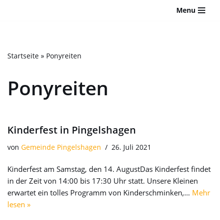
Bitte
Menu
beachten
Zum
Sie:
Inhalt
Diese
springen
Website
Startseite
»
Ponyreiten
enthält
ein
Ponyreiten
Barrierefreiheitssystem.
Kinderfest in Pingelshagen
von
Gemeinde Pingelshagen
26. Juli 2021
Kinderfest am Samstag, den 14. AugustDas Kinderfest findet
in der Zeit von 14:00 bis 17:30 Uhr statt. Unsere Kleinen
erwartet ein tolles Programm von Kinderschminken,…
Mehr
lesen »