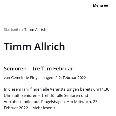
Bitte
Menu
beachten
Zum
Sie:
Inhalt
Diese
springen
Website
Startseite
»
Timm Allrich
enthält
ein
Timm Allrich
Barrierefreiheitssystem.
Senioren – Treff im Februar
von
Gemeinde Pingelshagen
2. Februar 2022
In diesem Jahr finden alle Veranstaltungen bereits um14.30
Uhr statt. Senioren – Treff für alle Senioren und
Vorruheständler aus Pingelshagen. Am Mittwoch, 23.
Februar 2022…
Mehr lesen »