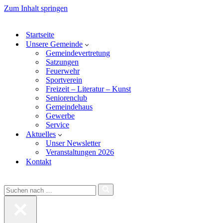
Bitte
Zum Inhalt springen
beachten
Sie:
Diese
Startseite
Website
Unsere Gemeinde
enthält
Gemeindevertretung
ein
Satzungen
Barrierefreiheitssystem.
Feuerwehr
Sportverein
Freizeit – Literatur – Kunst
Seniorenclub
Gemeindehaus
Gewerbe
Service
Aktuelles
Unser Newsletter
Veranstaltungen 2026
Kontakt
Suchen
nach …