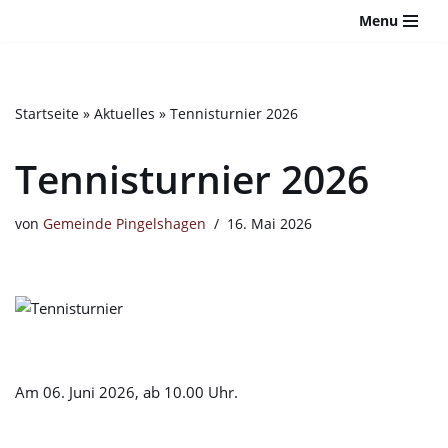
Bitte
Menu
beachten
Zum
Sie:
Inhalt
Diese
springen
Website
Startseite
»
Aktuelles
»
Tennisturnier 2026
enthält
ein
Tennisturnier 2026
Barrierefreiheitssystem.
von
Gemeinde Pingelshagen
16. Mai 2026
Am 06. Juni 2026, ab 10.00 Uhr.