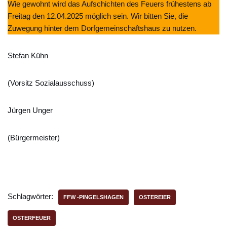
Wie gewohnt wird das Aufschichten des Feuers frühestens ab
Freitag den 12.04.2025 möglich sein. Wir bitten Sie, die
Zuwegung hinter dem Dorfgemeinschaftshaus zu nutzen.
Stefan Kühn
(Vorsitz Sozialausschuss)
Jürgen Unger
(Bürgermeister)
Schlagwörter:
FFW -PINGELSHAGEN
OSTEREIER
OSTERFEUER