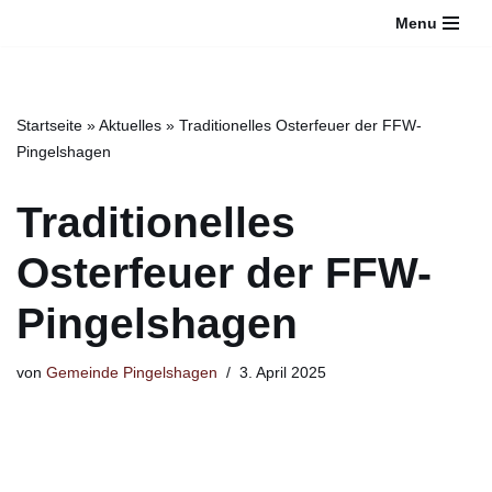
Bitte
Menu
beachten
Zum
Sie:
Inhalt
Diese
springen
Website
Startseite
»
Aktuelles
»
Traditionelles Osterfeuer der FFW-
enthält
Pingelshagen
ein
Barrierefreiheitssystem.
Traditionelles
Osterfeuer der FFW-
Pingelshagen
von
Gemeinde Pingelshagen
3. April 2025