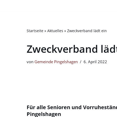
Bitte
beachten
Zum
Sie:
Inhalt
Diese
springen
Startseite
»
Aktuelles
»
Zweckverband lädt ein
Website
enthält
Zweckverband lädt
ein
Barrierefreiheitssystem.
Drücken
von
Gemeinde Pingelshagen
6. April 2022
Sie
Strg-
F11,
um
die
Website
Für alle Senioren und Vorruhestän
an
Pingelshagen