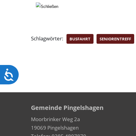
Schlagwörter:
BUSFAHRT
SENIORENTREFF
Barrierefreiheit
Gemeinde Pingelshagen
Moorbrinker Weg 2a
19069 Pingelshagen