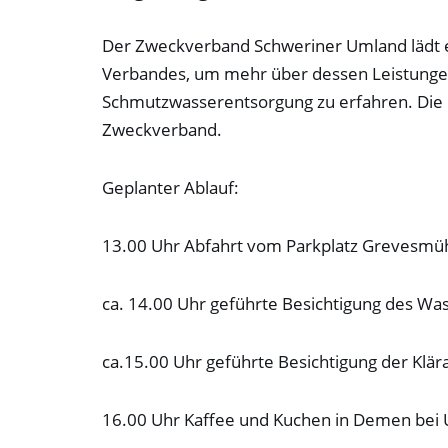
Sehbehinderte
anzupassen,
Der Zweckverband Schweriner Umland lädt e
die
Verbandes, um mehr über dessen Leistunge
einen
Schmutzwasserentsorgung zu erfahren. Die 
Bildschirmleser
Zweckverband.
verwenden;
Drücken
Geplanter Ablauf:
Sie
Strg-
13.00 Uhr Abfahrt vom Parkplatz Grevesmü
F10,
um
ca. 14.00 Uhr geführte Besichtigung des Wa
ein
Eingabehilfemenü
ca.15.00 Uhr geführte Besichtigung der Klära
zu
öffnen.
16.00 Uhr Kaffee und Kuchen in Demen bei