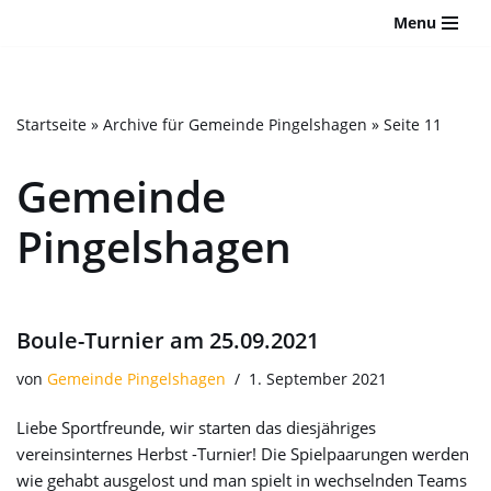
Bitte
Menu
beachten
Zum
Sie:
Inhalt
Diese
springen
Website
Startseite
»
Archive für Gemeinde Pingelshagen
»
Seite 11
enthält
ein
Gemeinde
Barrierefreiheitssystem.
Pingelshagen
Boule-Turnier am 25.09.2021
von
Gemeinde Pingelshagen
1. September 2021
Liebe Sportfreunde, wir starten das diesjähriges
vereinsinternes Herbst -Turnier! Die Spielpaarungen werden
wie gehabt ausgelost und man spielt in wechselnden Teams